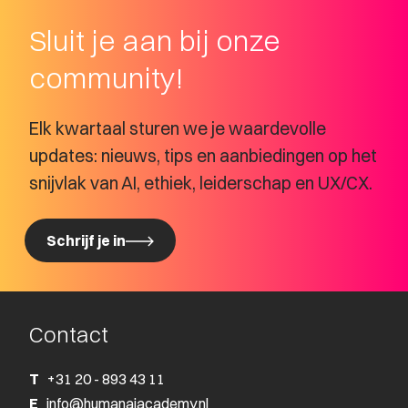
Sluit je aan bij onze
community!
Elk kwartaal sturen we je waardevolle
updates: nieuws, tips en aanbiedingen op het
snijvlak van AI, ethiek, leiderschap en UX/CX.
Schrijf je in
Schrijf je in
Contact
T
+31 20 - 893 43 11
E
info@humanaiacademy.nl