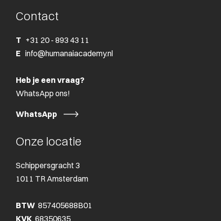
Contact
T
+31 20 - 893 43 11
E
info@humanaiacademy.nl
Heb je een vraag?
WhatsApp ons!
WhatsApp
Onze locatie
Schippersgracht 3
1011 TR Amsterdam
BTW
857405688B01
KVK
68350635