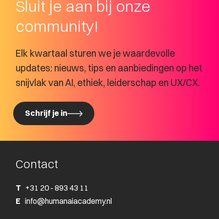
Sluit je aan bij onze
community!
Elk kwartaal sturen we je waardevolle
updates: nieuws, tips en aanbiedingen op het
snijvlak van AI, ethiek, leiderschap en UX/CX.
Schrijf je in
Schrijf je in
Contact
T
+31 20 - 893 43 11
E
info@humanaiacademy.nl