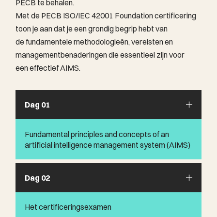
PECB te behalen.
Met de PECB ISO/IEC 42001 Foundation certificering
toon je aan dat je een grondig begrip hebt van
de fundamentele methodologieën, vereisten en
managementbenaderingen die essentieel zijn voor
een effectief AIMS.
Dag 01
Fundamental principles and concepts of an
artificial intelligence management system (AIMS)
Introductie tot een Artificial Intelligence
Dag 02
Management System (AIMS)
Introductie tot ISO/IEC 42001 (wat de
Het certificeringsexamen
standaard is en waar die over gaat)