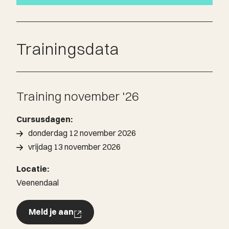
Artificial Intelligence Management System
(AIMS) (vervolg/hoofdstuk over het
Trainingsdata
managementsysteem)
Certificate exam (het certificeringsexamen)
Training november '26
Cursusdagen:
donderdag 12 november 2026
vrijdag 13 november 2026
Locatie:
Veenendaal
Meld je aan