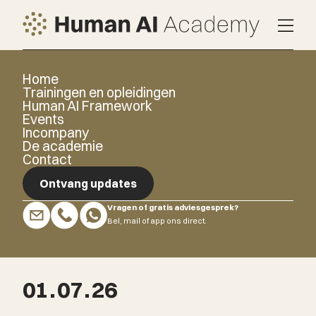
Home
Trainingen en opleidingen
Human AI Framework
Events
Incompany
De academie
Contact
Ontvang updates
Vragen of gratis adviesgesprek?
Ontvang updates
Bel, mail of app ons direct.
01
.
07
.
26