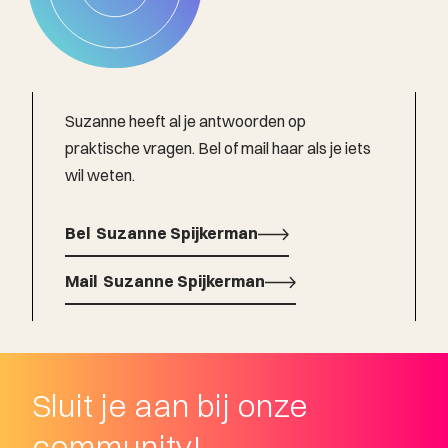
Suzanne heeft al je antwoorden op
praktische vragen. Bel of mail haar als je iets
wil weten.
Bel
Suzanne Spijkerman
Bel
Mail
Suzanne Spijkerman
Suzanne Spijkerman
Mail
Suzanne Spijkerman
Sluit je aan bij onze
community!