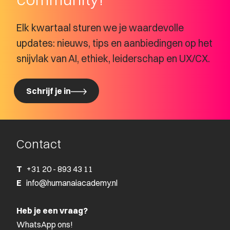
Elk kwartaal sturen we je waardevolle
updates: nieuws, tips en aanbiedingen op het
snijvlak van AI, ethiek, leiderschap en UX/CX.
Schrijf je in
Schrijf je in
Contact
T
+31 20 - 893 43 11
E
info@humanaiacademy.nl
Heb je een vraag?
WhatsApp ons!