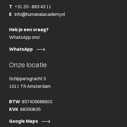
T
+31 20 - 893 43 11
E
info@humanaiacademy.nl
Heb je een vraag?
WhatsApp ons!
WhatsApp
Onze locatie
Schippersgracht 3
1011 TR Amsterdam
BTW
857405688B01
KVK
68350635
Google Maps