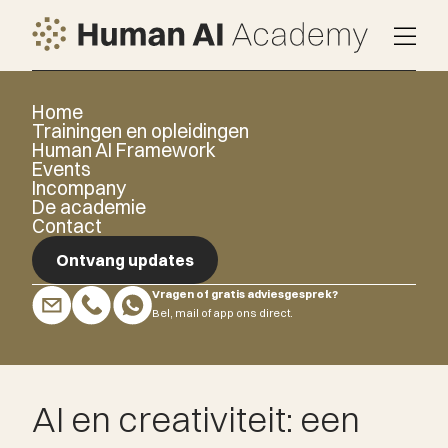
Home
Trainingen en opleidingen
Human AI Framework
Events
Incompany
De academie
Contact
Ontvang updates
Vragen of gratis adviesgesprek?
Ontvang updates
Bel, mail of app ons direct.
AI en creativiteit: een