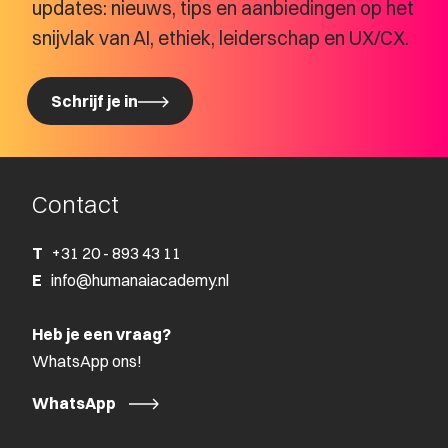
updates: nieuws, tips en aanbiedingen op het
snijvlak van AI, ethiek, leiderschap en UX/CX.
Schrijf je in
Schrijf je in
Contact
T
+31 20 - 893 43 11
E
info@humanaiacademy.nl
Heb je een vraag?
WhatsApp ons!
WhatsApp